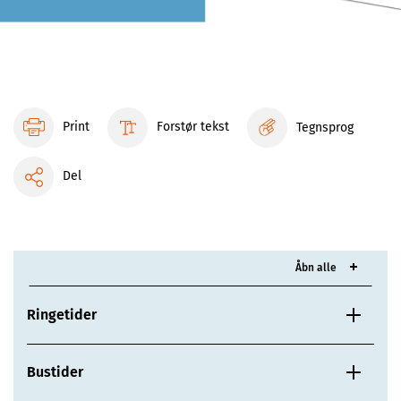
Print
Forstør tekst
Tegnsprog
Del
Åbn alle
Ringetider
Bustider