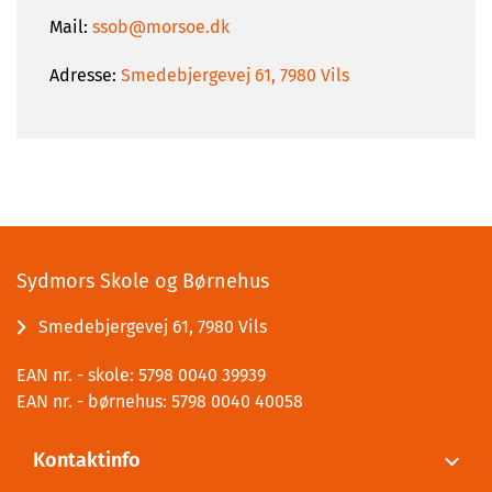
Mail:
ssob@morsoe.dk
Adresse:
Smedebjergevej 61, 7980 Vils
Sydmors Skole og Børnehus
Smedebjergevej 61, 7980 Vils
EAN nr. - skole: 5798 0040 39939
EAN nr. - børnehus: 5798 0040 40058
Kontaktinfo