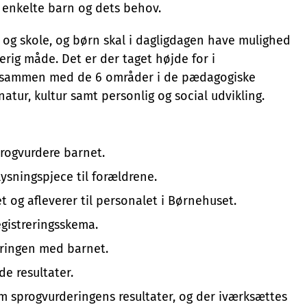
 enkelte barn og dets behov.
n og skole, og børn skal i dagligdagen have mulighed
rerig måde. Det er der taget højde for i
 sammen med de 6 områder i de pædagogiske
atur, kultur samt personlig og social udvikling.
progvurdere barnet.
ysningspjece til forældrene.
 og afleverer til personalet i Børnehuset.
egistreringsskema.
eringen med barnet.
e resultater.
m sprogvurderingens resultater, og der iværksættes