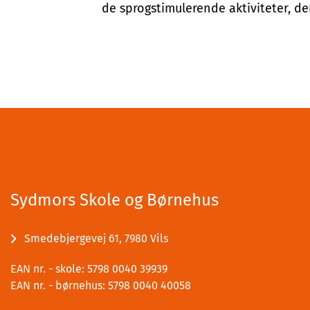
de sprogstimulerende aktiviteter, de
Sydmors Skole og Børnehus
Smedebjergevej 61, 7980 Vils
EAN nr. - skole: 5798 0040 39939
EAN nr. - børnehus: 5798 0040 40058