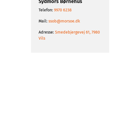
Sydmors Børnehus
Telefon:
9970 6238
Mail:
ssob@morsoe.dk
Adresse:
Smedebjergevej 61, 7980
Vils