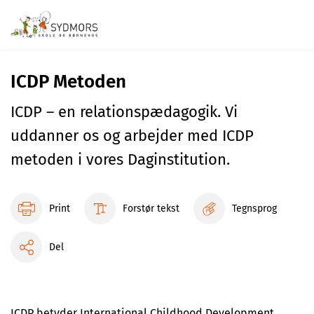
ICDP Metoden
ICDP – en relationspædagogik. Vi
uddanner os og arbejder med ICDP
metoden i vores Daginstitution.
Print
Forstør tekst
Tegnsprog
Del
ICDP betyder International Childhood Development