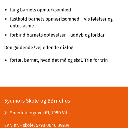
fang barnets opmærksomhed
fasthold barnets opmærksomhed – vis følelser og
entusiasme
forbind barnets oplevelser – uddyb og forklar
Den guidende/vejledende dialog
fortæl barnet, hvad det må og skal. Trin for trin
Sydmors Skole og Børnehus
Smedebjergevej 61, 7980 Vils
EAN nr. - skole: 5798 0040 39939